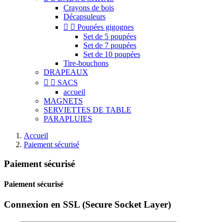
Crayons de bois
Décapsuleurs


Poupées gigognes
Set de 5 poupées
Set de 7 poupées
Set de 10 poupées
Tire-bouchons
DRAPEAUX


SACS
accueil
MAGNETS
SERVIETTES DE TABLE
PARAPLUIES
Accueil
Paiement sécurisé
Paiement sécurisé
Paiement sécurisé
Connexion en SSL (Secure Socket Layer)