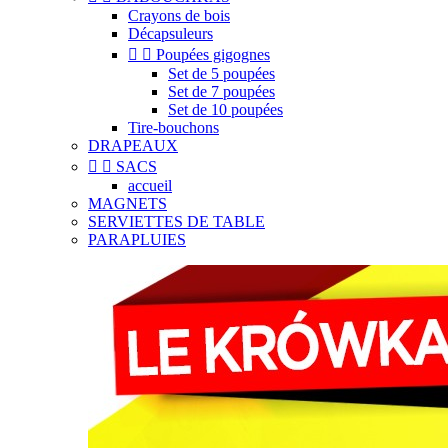
Crayons de bois
Décapsuleurs


Poupées gigognes
Set de 5 poupées
Set de 7 poupées
Set de 10 poupées
Tire-bouchons
DRAPEAUX


SACS
accueil
MAGNETS
SERVIETTES DE TABLE
PARAPLUIES